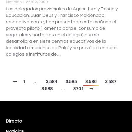
Noticias
25/02/2009
Los delegados provinciales de Agricultura y Pesca y
Educación, Juan Deus y Francisco Maldonado,
respectivamente, han presentado esta mañana el
proyecto piloto ‘Fomento para el consumo de
vegetales y hortalizas en el colegio’, que se
desarrollará en siete centros educativos de la
localidad almeriense de Pulpí y se prevé extender a
colegios e institutos de…
1
…
3.584
3.585
3.586
3.587
3.588
…
3701
Directo
Noticias