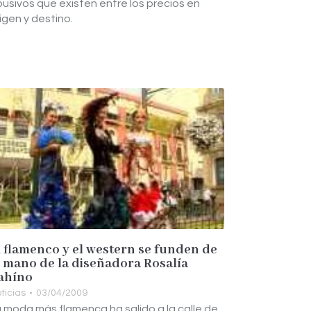
usivos que existen entre los precios en
igen y destino.
l flamenco y el western se funden de
a mano de la diseñadora Rosalía
ahíno
ticias
03/04/2009
 moda más flamenca ha salido a la calle de