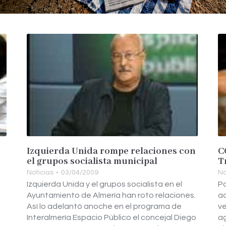
Izquierda Unida rompe relaciones con
C
el grupos socialista municipal
T
Noticias
03/04/2009
No
Izquierda Unida y el grupos socialista en el
Po
Ayuntamiento de Almería han roto relaciones.
ad
Así lo adelantó anoche en el programa de
ve
Interalmería Espacio Público el concejal Diego
ag