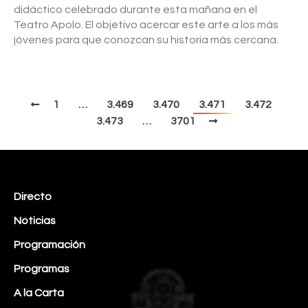
didáctico celebrado durante esta mañana en el
Teatro Apolo. El objetivo acercar este arte a los más
jóvenes para que conozcan su historia más cercana.
1
…
3.469
3.470
3.471
3.472
3.473
…
3701
Directo
Noticias
Programación
Programas
A la Carta