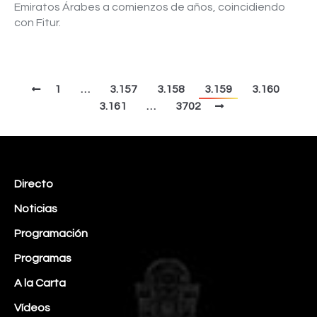
Emiratos Árabes a comienzos de años, coincidiendo
con Fitur.
1
…
3.157
3.158
3.159
3.160
3.161
…
3702
Directo
Noticias
Programación
Programas
A la Carta
Vídeos