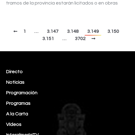
tramos de la provincia estarán licitados o en obras
1
…
3.147
3.148
3.149
3.150
3.151
…
3702
Directo
Noticias
Programación
Programas
A la Carta
Vídeos