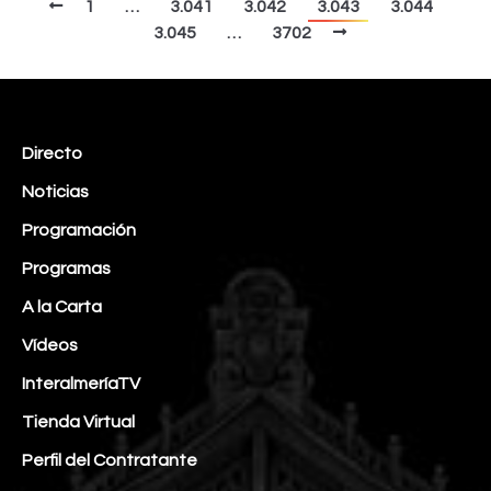
1
…
3.041
3.042
3.043
3.044
3.045
…
3702
Directo
Noticias
Programación
Programas
A la Carta
Vídeos
InteralmeríaTV
Tienda Virtual
Perfil del Contratante