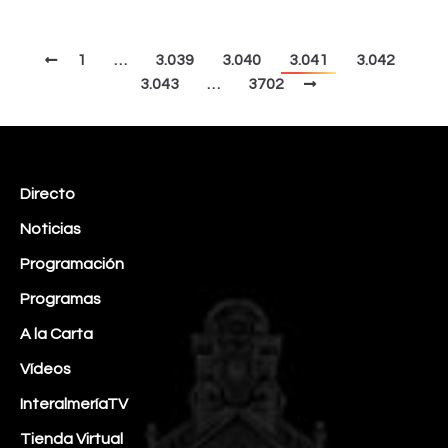
1
…
3.039
3.040
3.041
3.042
3.043
…
3702
Directo
Noticias
Programación
Programas
A la Carta
Vídeos
InteralmeríaTV
Tienda Virtual