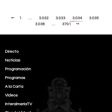
1
…
3.032
3.033
3.034
3.035
3.036
…
3701
Directo
Noticias
Programación
Programas
A la Carta
Vídeos
InteralmeríaTV