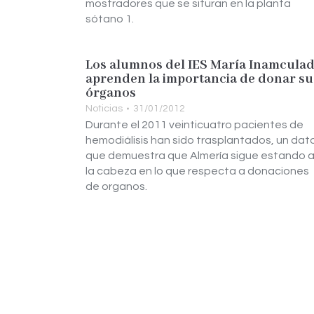
mostradores que se situran en la planta
sótano 1.
Los alumnos del IES María Inamcula
aprenden la importancia de donar su
órganos
Noticias
31/01/2012
Durante el 2011 veinticuatro pacientes de
hemodiálisis han sido trasplantados, un dat
que demuestra que Almería sigue estando 
la cabeza en lo que respecta a donaciones
de organos.