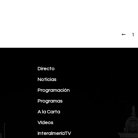
1
Directo
Noticias
Programación
Programas
A la Carta
Vídeos
InteralmeríaTV