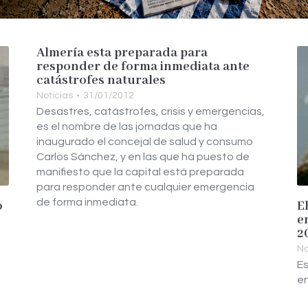
Almería esta preparada para
responder de forma inmediata ante
catástrofes naturales
Noticias
31/01/2012
Desastres, catástrofes, crisis y emergencias,
es el nombre de las jornadas que ha
inaugurado el concejal de salud y consumo
Carlos Sánchez, y en las que ha puesto de
manifiesto que la capital está preparada
para responder ante cualquier emergencia
de forma inmediata.
o
E
e
2
No
Es
en