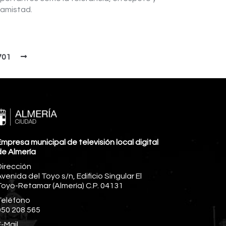
 amistad.
701
mpresa municipal de televisión local digital
de Almería
Dirección
venida del Toyo s/n, Edificio Singular El
Toyo-Retamar (Almería) C.P. 04131
Teléfono
950 208 565
-Mail