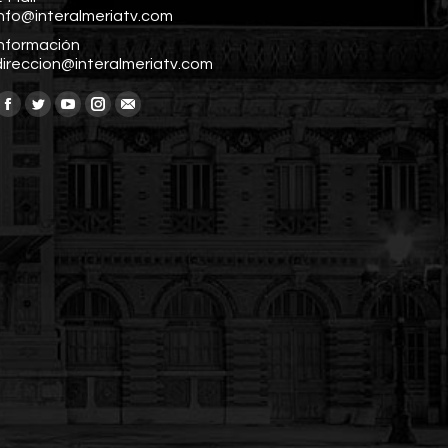
info@interalmeriatv.com
Información
direccion@interalmeriatv.com
Encuéntranos en:
Facebook
Twitter
YouTube
Instagram
Mail