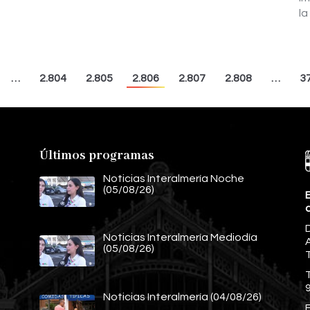
la
…
2.804
2.805
2.806
2.807
2.808
…
3
Últimos programas
Noticias Interalmería Noche
(05/08/26)
E
Noticias Interalmería Mediodía
A
(05/08/26)
Noticias Interalmería (04/08/26)
E