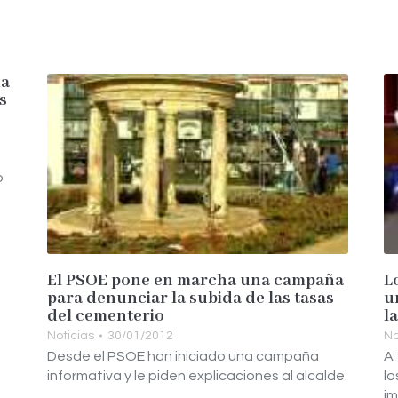
da
s
o
a
El PSOE pone en marcha una campaña
L
para denunciar la subida de las tasas
u
del cementerio
l
Noticias
30/01/2012
No
Desde el PSOE han iniciado una campaña
A 
informativa y le piden explicaciones al alcalde.
lo
im