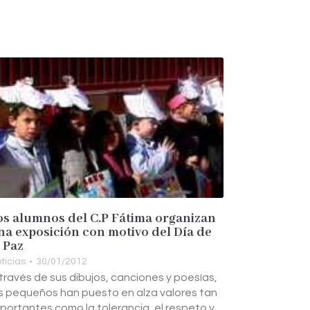
os alumnos del C.P Fátima organizan
na exposición con motivo del Día de
a Paz
ticias
30/01/2012
través de sus dibujos, canciones y poesías,
s pequeños han puesto en alza valores tan
portantes como la tolerancia, el respeto y