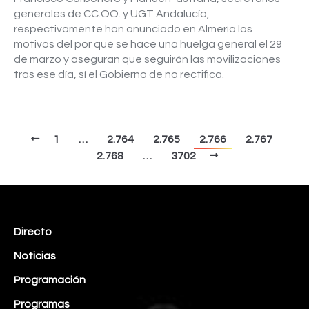
generales de CC.OO. y UGT Andalucía,
respectivamente han anunciado en Almería los
motivos del por qué se hace una huelga general el 29
de marzo y aseguran que seguirán las movilizaciones
tras ese día, sí el Gobierno de no rectifica.
1
…
2.764
2.765
2.766
2.767
2.768
…
3702
Directo
Noticias
Programación
Programas