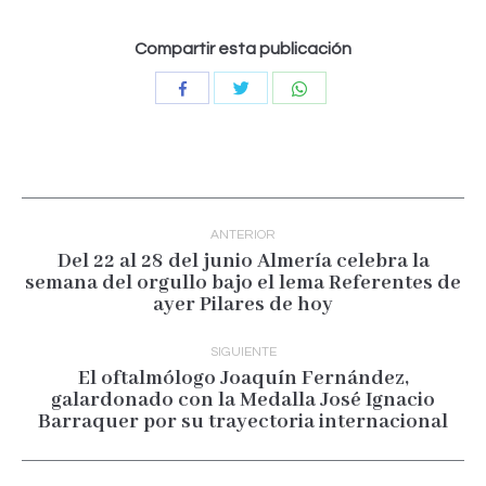
Compartir esta publicación
Compartir
Compartir
Compartir
con
con
con
Twitter
WhatsApp
Facebook
Navegación
entre
ANTERIOR
publicaciones
Del 22 al 28 del junio Almería celebra la
semana del orgullo bajo el lema Referentes de
Publicación
ayer Pilares de hoy
anterior:
SIGUIENTE
El oftalmólogo Joaquín Fernández,
galardonado con la Medalla José Ignacio
Publicación
Barraquer por su trayectoria internacional
siguiente: