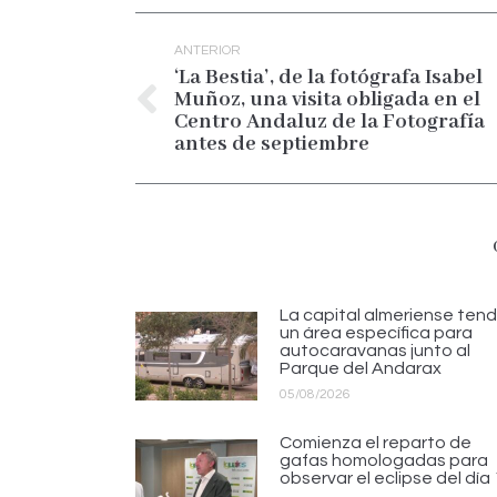
Navegación
entre
ANTERIOR
publicaciones
‘La Bestia’, de la fotógrafa Isabel
Muñoz, una visita obligada en el
Publicación
Centro Andaluz de la Fotografía
anterior:
antes de septiembre
La capital almeriense tend
un área específica para
autocaravanas junto al
Parque del Andarax
05/08/2026
Comienza el reparto de
gafas homologadas para
observar el eclipse del día