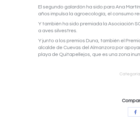
El segundo galardón ha sido para Ana Martí
años impulsa la agroecología, el consumo res
Y también ha sido premiada la Asociación S
a aves silvestres.
Y junto a los premios Duna, también el Premi
alcalde de Cuevas del Almanzora por apoyar l
playa de Quitapellejos, que es una zona inu
Categoría
Compart
C
c
F