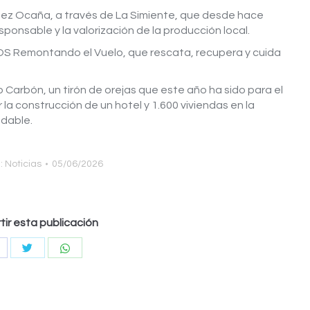
nez Ocaña, a través de La Simiente, que desde hace
ponsable y la valorización de la producción local.
OS Remontando el Vuelo, que rescata, recupera y cuida
o Carbón, un tirón de orejas que este año ha sido para el
a construcción de un hotel y 1.600 viviendas en la
ndable.
:
Noticias
05/06/2026
ir esta publicación
Compartir
Compartir
ompartir
con
con
on
Twitter
WhatsApp
acebook