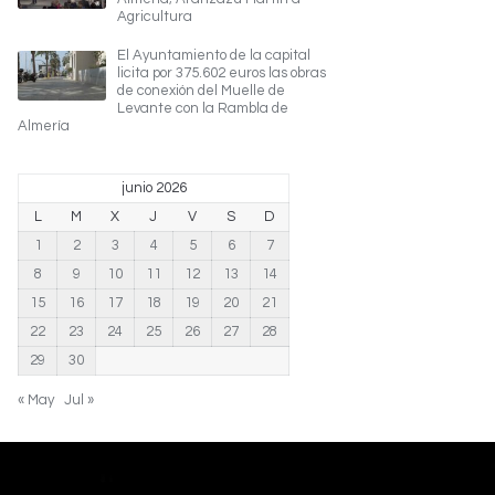
Agricultura
El Ayuntamiento de la capital
licita por 375.602 euros las obras
de conexión del Muelle de
Levante con la Rambla de
Almería
junio 2026
L
M
X
J
V
S
D
1
2
3
4
5
6
7
8
9
10
11
12
13
14
15
16
17
18
19
20
21
22
23
24
25
26
27
28
29
30
« May
Jul »