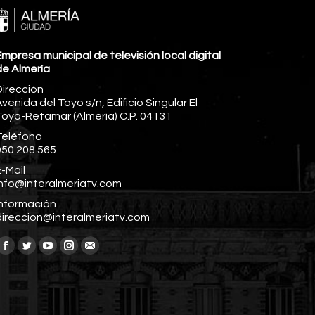
mpresa municipal de televisión local digital
de Almería
Dirección
venida del Toyo s/n, Edificio Singular El
Toyo-Retamar (Almería) C.P. 04131
Teléfono
950 208 565
-Mail
info@interalmeriatv.com
Información
direccion@interalmeriatv.com
Encuéntranos en:
Facebook
Twitter
YouTube
Instagram
Mail