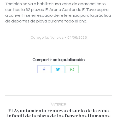
También se va a habilitar una zona de aparcamiento
con hasta 62 plazas. El Arena Center de El Toyo aspira
a convertirse en espacio de referencia para la práctica
de deportes de playa durante todo el año.
Categoría:
Noticias
04/06/2026
Compartir esta publicación
Compartir
Compartir
Compartir
con
con
con
Twitter
WhatsApp
Facebook
Navegación
entre
ANTERIOR
publicaciones
El Ayuntamiento renueva el suelo de la zona
Publicación
infantil de la plaza de los Derechos Humanos