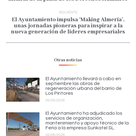
anterior:
SIGUIENTE
El Ayuntamiento impulsa ‘Making Almería’,
unas jornadas pioneras para inspirar a la
Publicación
nueva generación de líderes empresariales
siguiente:
Otras noticias
El Ayuntamiento llevará a cabo en
septiembre las obras de
regeneración urbana del barrio de
Los Pintores
06/08/2026
El Ayuntamiento ha adjudicado los
servicios de organización,
mantenimiento y apoyo técnico de la
Feria a la empresa Sunkatel SL.
06/08/2026