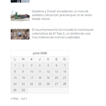
Gasolina y Diesel encadenan un mes de
subidas y alcanzan precios que no se veían
desde marzo
El Ayuntamiwento ha iniciado la tramitación
urbanistica de El Toyo 2, un ámbito de casi
tres millones de metros cuadrados
junio 2026
L
M
X
J
V
S
D
1
2
3
4
5
6
7
8
9
10
11
12
13
14
15
16
17
18
19
20
21
22
23
24
25
26
27
28
29
30
« May
Jul »