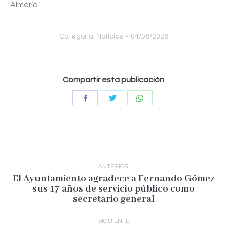
Almería’.
Categoría:
Noticias
04/06/2026
Compartir esta publicación
Compartir
Compartir
Compartir
con
con
con
Twitter
WhatsApp
Facebook
Navegación
entre
ANTERIOR
publicaciones
El Ayuntamiento agradece a Fernando Gómez
sus 17 años de servicio público como
Publicación
secretario general
anterior:
SIGUIENTE