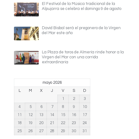
El Festival de la Música tradicional de la
Alpujarra se celebra el domingo 9 de agosto
David Bisbal será el pregonero de la Virgen
del Mar este año
La Plaza de toros de Almería rinde honor a la
Virgen del Mar con una corrida
extraordinaria
mayo 2026
L
M
X
J
V
S
D
1
2
3
4
5
6
7
8
9
10
11
12
13
14
15
16
17
18
19
20
21
22
23
24
25
26
27
28
29
30
31