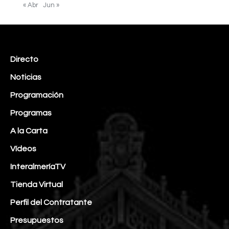
« Abr
Jun »
Directo
Noticias
Programación
Programas
A la Carta
Vídeos
InteralmeríaTV
Tienda Virtual
Perfil del Contratante
Presupuestos