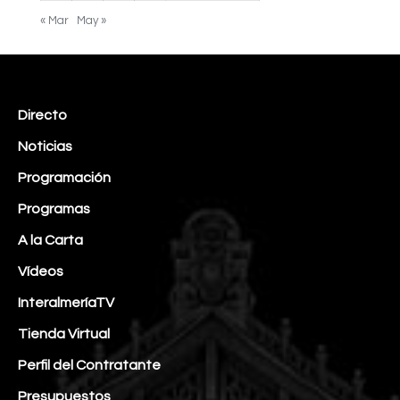
« Mar
May »
Directo
Noticias
Programación
Programas
A la Carta
Vídeos
InteralmeríaTV
Tienda Virtual
Perfil del Contratante
Presupuestos