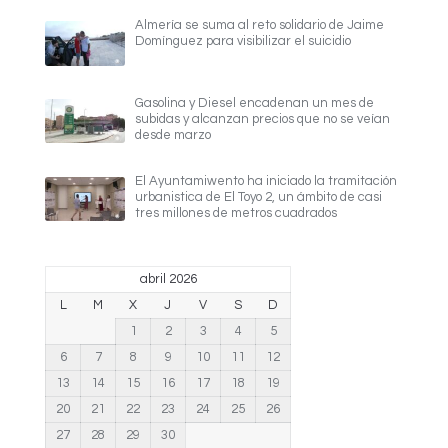
Almería se suma al reto solidario de Jaime
Domínguez para visibilizar el suicidio
Gasolina y Diesel encadenan un mes de
subidas y alcanzan precios que no se veían
desde marzo
El Ayuntamiwento ha iniciado la tramitación
urbanistica de El Toyo 2, un ámbito de casi
tres millones de metros cuadrados
abril 2026
L
M
X
J
V
S
D
1
2
3
4
5
6
7
8
9
10
11
12
13
14
15
16
17
18
19
20
21
22
23
24
25
26
27
28
29
30