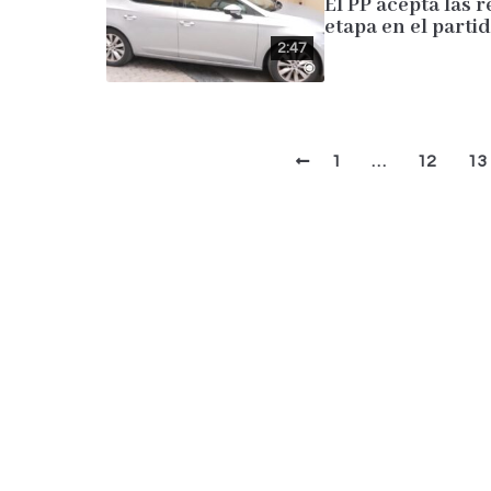
El PP acepta las 
etapa en el partid
2:47
1
…
12
13