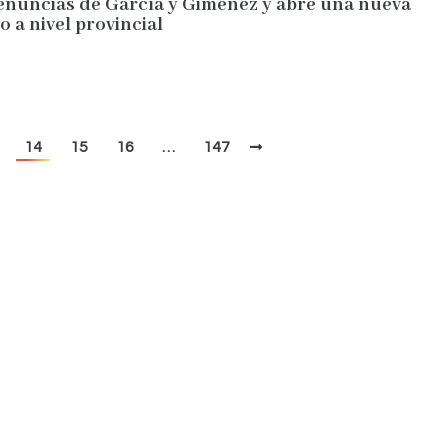
renuncias de García y Giménez y abre una nueva
o a nivel provincial
14
15
16
…
147