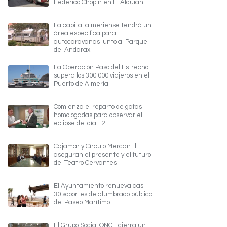
Federico Chopin en El Alquián
La capital almeriense tendrá un
área específica para
autocaravanas junto al Parque
del Andarax
La Operación Paso del Estrecho
supera los 300.000 viajeros en el
Puerto de Almería
Comienza el reparto de gafas
homologadas para observar el
eclipse del día 12
Cajamar y Círculo Mercantil
aseguran el presente y el futuro
del Teatro Cervantes
El Ayuntamiento renueva casi
30 soportes de alumbrado público
del Paseo Marítimo
El Grupo Social ONCE cierra un