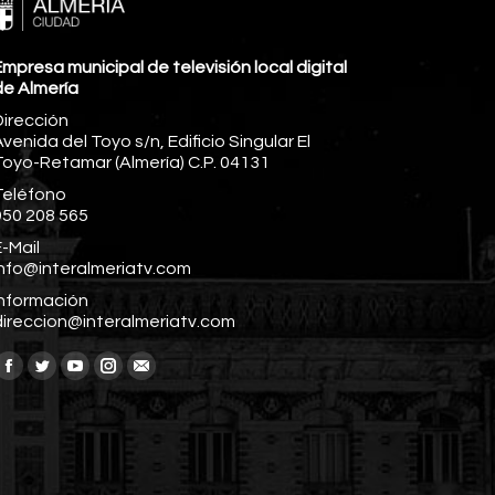
mpresa municipal de televisión local digital
de Almería
Dirección
venida del Toyo s/n, Edificio Singular El
Toyo-Retamar (Almería) C.P. 04131
Teléfono
950 208 565
-Mail
info@interalmeriatv.com
Información
direccion@interalmeriatv.com
Encuéntranos en:
Facebook
Twitter
YouTube
Instagram
Mail