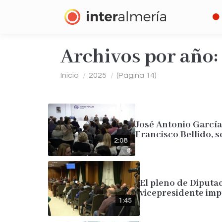
Archivos por año:
Estás aquí:
Inicio
2025
(Página 14)
José Antonio García
Francisco Bellido, s
2:08
El pleno de Diputa
vicepresidente imp
1:45