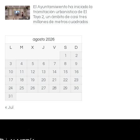
El Ayuntamiwento ha iniciado la
tramitación urbanistica de El
Toyo 2, un ámbito de casi tres
millones de metros cuadrados
agosto 2026
L
M
X
J
V
S
D
1
2
3
4
5
6
7
8
9
10
11
12
13
14
15
16
17
18
19
20
21
22
23
24
25
26
27
28
29
30
31
« Jul