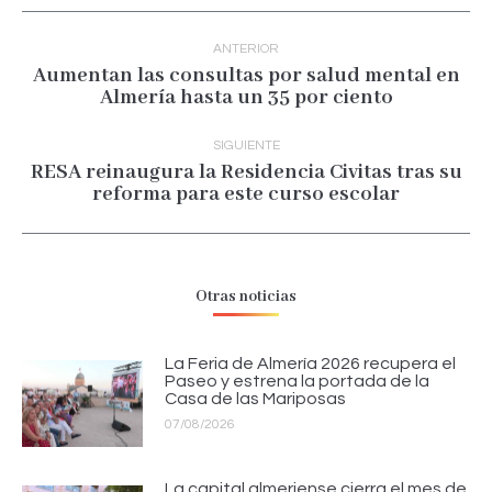
Navegación
entre
ANTERIOR
publicaciones
Aumentan las consultas por salud mental en
Publicación
Almería hasta un 35 por ciento
anterior:
SIGUIENTE
RESA reinaugura la Residencia Civitas tras su
Publicación
reforma para este curso escolar
siguiente:
Otras noticias
La Feria de Almería 2026 recupera el
Paseo y estrena la portada de la
Casa de las Mariposas
07/08/2026
La capital almeriense cierra el mes de