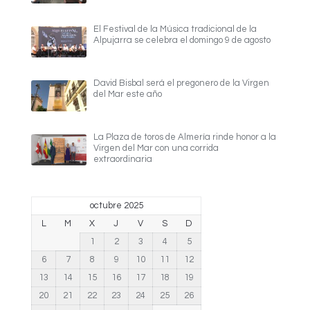
El Festival de la Música tradicional de la
Alpujarra se celebra el domingo 9 de agosto
David Bisbal será el pregonero de la Virgen
del Mar este año
La Plaza de toros de Almería rinde honor a la
Virgen del Mar con una corrida
extraordinaria
octubre 2025
L
M
X
J
V
S
D
1
2
3
4
5
6
7
8
9
10
11
12
13
14
15
16
17
18
19
20
21
22
23
24
25
26