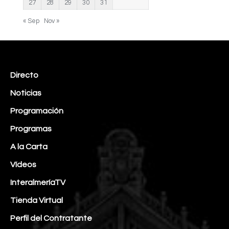
27
28
29
30
31
« Sep
Nov »
Directo
Noticias
Programación
Programas
A la Carta
Vídeos
InteralmeríaTV
Tienda Virtual
Perfil del Contratante