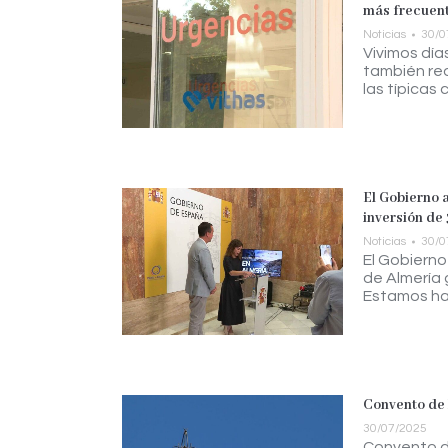
más frecuent
Noticias
30/0
Vivimos día
también re
las típicas
El Gobierno a
inversión de 
Noticias
30/0
El Gobierno
de Almería 
Estamos hab
Convento de 
30/07/2025
Convento de