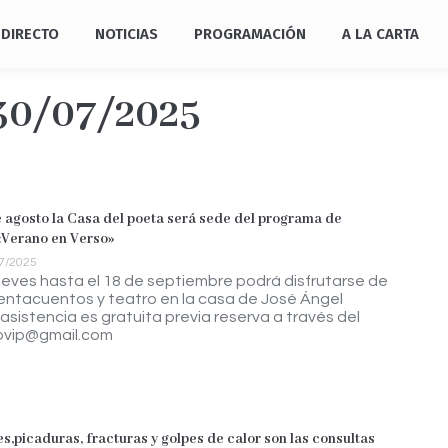
DIRECTO
NOTICIAS
PROGRAMACIÓN
A LA CARTA
30/07/2025
e agosto la Casa del poeta será sede del programa de
«Verano en Verso»
7/2025
ueves hasta el 18 de septiembre podrá disfrutarse de
uentacuentos y teatro en la casa de José Ángel
 asistencia es gratuita previa reserva a través del
ovip@gmail.com
s,picaduras, fracturas y golpes de calor son las consultas