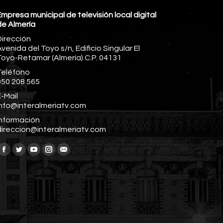
mpresa municipal de televisión local digital
de Almería
Dirección
venida del Toyo s/n, Edificio Singular El
Toyo-Retamar (Almería) C.P. 04131
Teléfono
950 208 565
-Mail
info@interalmeriatv.com
Información
direccion@interalmeriatv.com
Encuéntranos en:
Facebook
Twitter
YouTube
Instagram
Mail