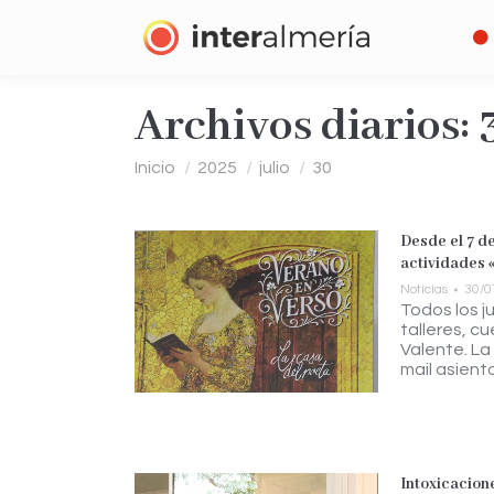
Archivos diarios:
Estás aquí:
Inicio
2025
julio
30
Desde el 7 d
actividades 
Noticias
30/0
Todos los j
talleres, c
Valente. La
mail
asient
Intoxicacione