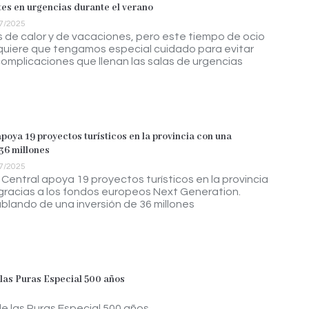
es en urgencias durante el verano
7/2025
s de calor y de vacaciones, pero este tiempo de ocio
quiere que tengamos especial cuidado para evitar
 complicaciones que llenan las salas de urgencias
poya 19 proyectos turísticos en la provincia con una
36 millones
7/2025
 Central apoya 19 proyectos turísticos en la provincia
gracias a los fondos europeos Next Generation.
lando de una inversión de 36 millones
las Puras Especial 500 años
 las Puras Especial 500 años