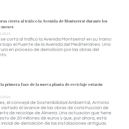
oras cierra al tráfico la Avenida de Montserrat durante los
s meses
6/2025
se corta al tráfico la Avenida Montserrat en su tramo
e bajo el Puente de la Avenida del Mediterráneo. Una
tura en proceso de demolición por las obras del
nto.
la primera fase de la nueva planta de reciclaje estarán
6/2025
es, el concejal de Sostenibilidad Ambiental, Antonio
a visitado el avance de las obras de construcción de
anta de reciclaje de Almería. Una actuación que tiene
sto de 20 millones de euros y que, por ahora, está
 inicial de demolición de las instalaciones antiguas.