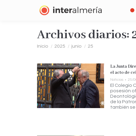
Archivos diarios:
Estás aquí:
Inicio
2025
junio
25
La Junta Dir
el acto de ce
Noticias
25/0
El Colegio 
posesión of
Deontológic
de la Patro
también se