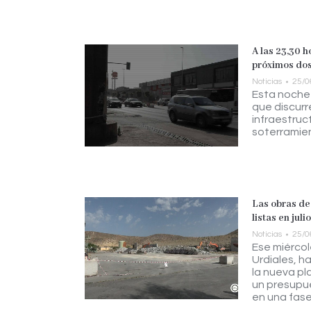
A las 23,30 h
próximos do
Noticias
25/0
Esta noche 
que discurr
infraestruc
soterramie
Las obras de 
listas en julio
Noticias
25/0
Ese miércol
Urdiales, h
la nueva pl
un presupue
en una fase