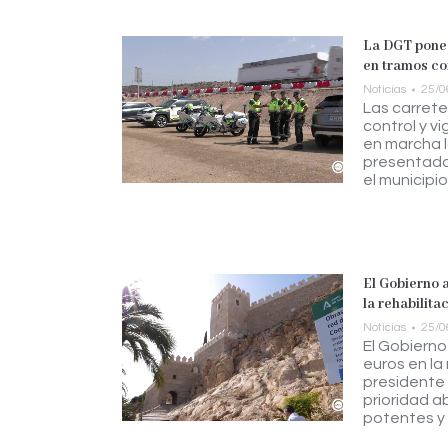
La DGT pone 
en tramos co
Noticias
25/0
Las carrete
control y v
en marcha l
presentada 
el municipio
El Gobierno 
la rehabilita
Noticias
25/0
El Gobierno
euros en la 
presidente 
prioridad a
potentes y