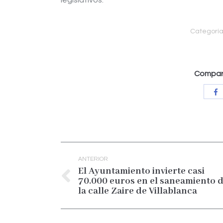
legislativos.
Categoría
Compart
C
c
F
Navegación
entre
ANTERIOR
publicaciones
El Ayuntamiento invierte casi
70.000 euros en el saneamiento 
Publicación
la calle Zaire de Villablanca
anterior: