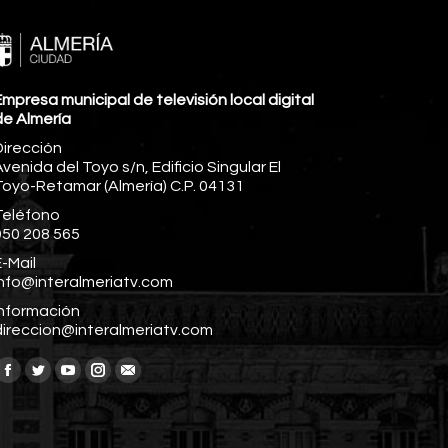
mpresa municipal de televisión local digital
de Almería
Dirección
venida del Toyo s/n, Edificio Singular El
Toyo-Retamar (Almería) C.P. 04131
Teléfono
950 208 565
-Mail
info@interalmeriatv.com
Información
direccion@interalmeriatv.com
Encuéntranos en:
Facebook
Twitter
YouTube
Instagram
Mail