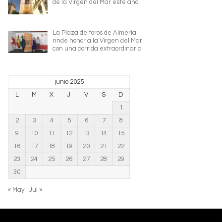
de la Virgen del Mar este año
La Plaza de toros de Almería
rinde honor a la Virgen del Mar
con una corrida extraordinaria
junio 2025
L
M
X
J
V
S
D
1
2
3
4
5
6
7
8
9
10
11
12
13
14
15
16
17
18
19
20
21
22
23
24
25
26
27
28
29
30
« May
Jul »