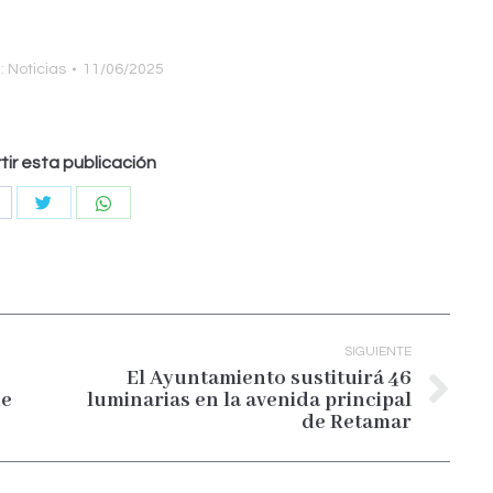
:
Noticias
11/06/2025
ir esta publicación
Compartir
Compartir
ompartir
con
con
on
Twitter
WhatsApp
acebook
SIGUIENTE
El Ayuntamiento sustituirá 46
de
luminarias en la avenida principal
Publicación
de Retamar
siguiente: