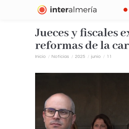
Jueces y fiscales 
reformas de la car
Estás aquí:
Inicio
Noticias
2025
junio
11