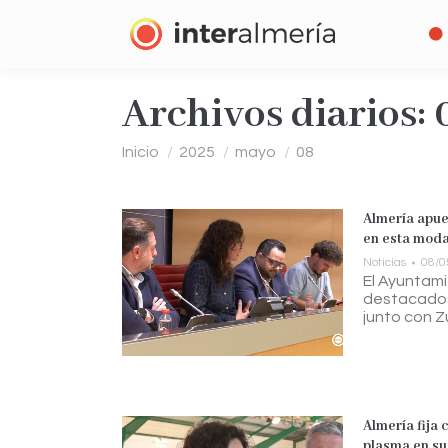
Archivos diarios:
Estás aquí:
Inicio
2025
mayo
08
Almería apue
en esta moda
Noticias
08/0
El Ayuntami
destacados 
junto con Z
Almería fija 
plasma en su