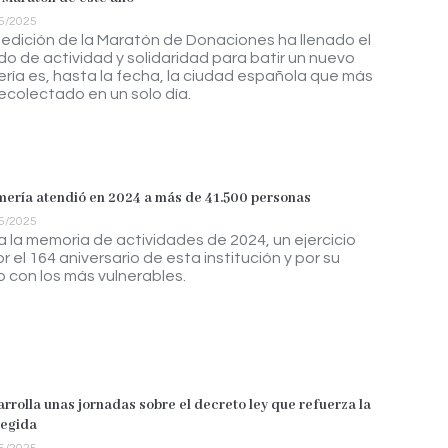
5/2025
edición de la Maratón de Donaciones ha llenado el
ido de actividad y solidaridad para batir un nuevo
ería es, hasta la fecha, la ciudad española que más
ecolectado en un solo día.
mería atendió en 2024 a más de 41.500 personas
5/2025
 la memoria de actividades de 2024, un ejercicio
 el 164 aniversario de esta institución y por su
con los más vulnerables.
rrolla unas jornadas sobre el decreto ley que refuerza la
tegida