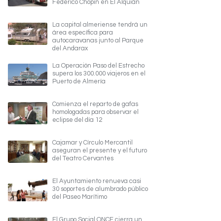
Federico Chopin en El Alquián
La capital almeriense tendrá un
área específica para
autocaravanas junto al Parque
del Andarax
La Operación Paso del Estrecho
supera los 300.000 viajeros en el
Puerto de Almería
Comienza el reparto de gafas
homologadas para observar el
eclipse del día 12
Cajamar y Círculo Mercantil
aseguran el presente y el futuro
del Teatro Cervantes
El Ayuntamiento renueva casi
30 soportes de alumbrado público
del Paseo Marítimo
El Grupo Social ONCE cierra un