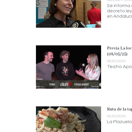
Noticias
08/0
Se informa 
decreto ley
en Andalucí
Previa La loc
(08/05/25)
08/05/2025
Teatro Apo
Ruta de la ta
08/05/2025
La Plazuela