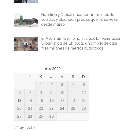
Gasolina y Diesel encadenan un mes de
subidas y alcanzan precios que no se veían
desde marzo
El Ayuntamiwento ha iniciado la tramitación
urbanistica de El Toyo 2, un ámbito de casi
tres millones de metros cuadrados
junio 2022
L
M
X
J
V
S
D
1
2
3
4
5
6
7
8
9
10
11
12
13
14
15
16
17
18
19
20
21
22
23
24
25
26
27
28
29
30
« May
Jul »