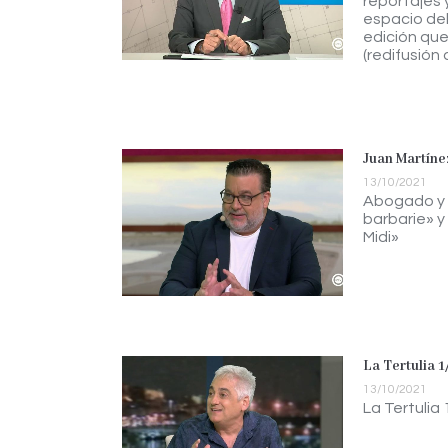
reportajes 
espacio del
edición que
(redifusión 
Juan Martínez
13/10/2021
Abogado y E
barbarie» y
Midi»
La Tertulia 1
13/10/2021
La Tertulia 