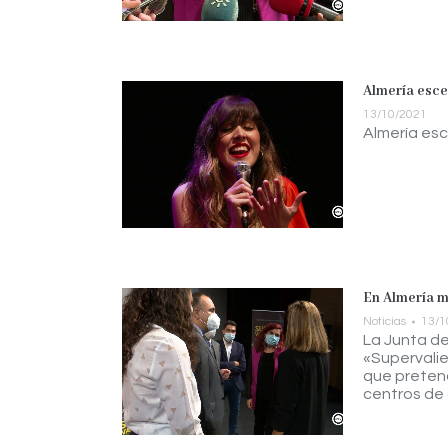
Almería esce
13/10/2021
Almería es
En Almería m
Noticias
13/1
La Junta d
«Supervali
que pretend
centros de 