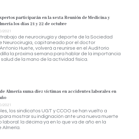
xpertos participarán en la sexta Reunión de Medicina y
mería los días 21 y 22 de octubre
0/2021
 trabajo de neurocirugía y deporte de la Sociedad
 Neurocirugía, capitaneado por el doctor
Antonio Huete, volverá a reunirse en el Auditorio
illa la próxima semana para hablar de la importancia
 salud de la mano de la actividad física.
 de Almería suma diez víctimas en accidentes laborales en
año
0/2021
les, los sindicatos UGT y CCOO se han vuelto a
para mostrar su indignación ante una nueva muerte
 laboral: la décima ya en lo que va de año en la
e Almería.