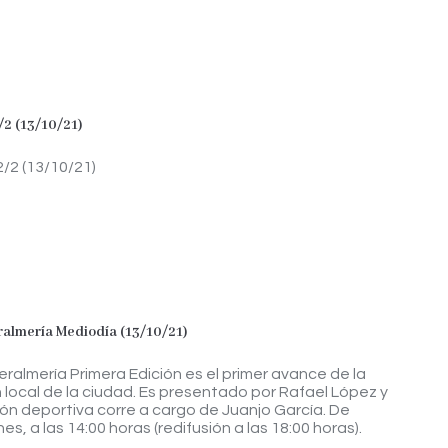
/2 (13/10/21)
2/2 (13/10/21)
eralmería Mediodía (13/10/21)
teralmería Primera Edición es el primer avance de la
 local de la ciudad. Es presentado por Rafael López y
ión deportiva corre a cargo de Juanjo García. De
nes, a las 14:00 horas (redifusión a las 18:00 horas).