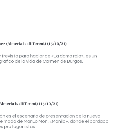
z (Almería is different) (13/10/21)
Entrevista para hablar de «La dama roja», es un
ráfico de la vida de Carmen de Burgos.
lmería is different) (13/10/21)
irán es el escenario de presentación de la nueva
de moda de Mar Lo Mon, «Manila», donde el bordado
os protagonistas