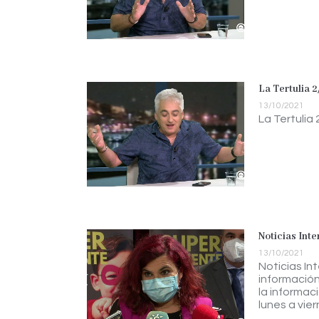
La Tertulia 2
13/10/2021
La Tertulia 
Noticias Int
13/10/2021
Noticias In
información
la informac
lunes a vier