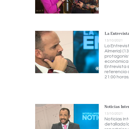
La Entrevist
13/10/2021
La Entrevis
Almería) (1
protagonista
económica 
Entrevista 
referencia d
21:00 horas
Noticias Int
13/10/2021
Noticias In
detallada la