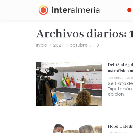
Archivos diarios:
Estás aquí:
Inicio
2021
octubre
13
Del 18 al 23 
astrofísica m
Noticias
13/1
Se trata de
Diputación 
edición.
Hotel Catedra