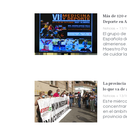
Más de 120 e
Deporte en Al
Noticias
13/1
El grupo de
Española de
almeriense 
Maestro Pad
de cuidar la
La provincia
lo que va de 
Noticias
13/1
Este miérco
concentrar 
en el ámbito
provincia d