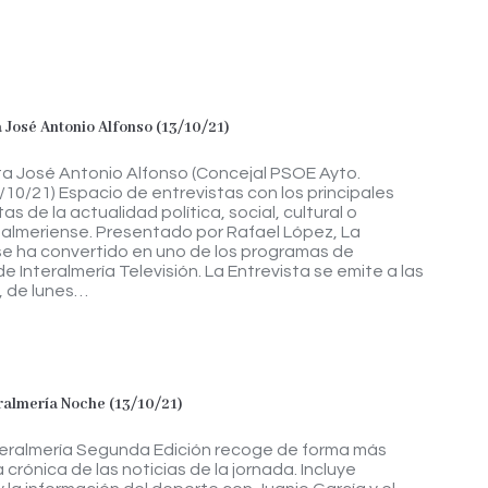
a José Antonio Alfonso (13/10/21)
ta José Antonio Alfonso (Concejal PSOE Ayto.
3/10/21) Espacio de entrevistas con los principales
s de la actualidad política, social, cultural o
almeriense. Presentado por Rafael López, La
se ha convertido en uno de los programas de
e Interalmería Televisión. La Entrevista se emite a las
, de lunes…
eralmería Noche (13/10/21)
teralmería Segunda Edición recoge de forma más
 crónica de las noticias de la jornada. Incluye