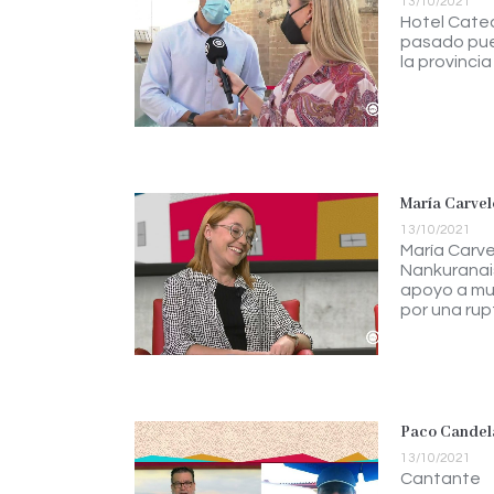
13/10/2021
Hotel Cated
pasado puen
la provincia
María Carvelo
13/10/2021
María Carve
Nankuranais
apoyo a mu
por una rup
Paco Candela
13/10/2021
Cantante