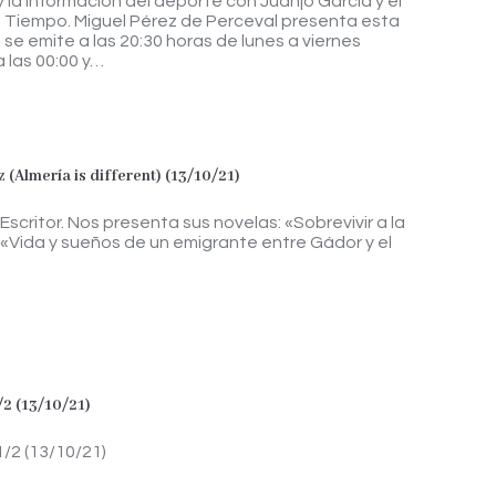
y la información del deporte con Juanjo García y el
 Tiempo. Miguel Pérez de Perceval presenta esta
 se emite a las 20:30 horas de lunes a viernes
a las 00:00 y…
 (Almería is different) (13/10/21)
scritor. Nos presenta sus novelas: «Sobrevivir a la
 «Vida y sueños de un emigrante entre Gádor y el
/2 (13/10/21)
1/2 (13/10/21)