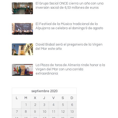
El Grupo Social ONCE cierra un año con una
inversión social de 6,53 millones de euros
El Festival de la Música tradicional de la
Alpujarra se celebra el domingo 9 de agosto
David Bisbal será el pregonero de la Virgen
del Mar este año
La Plaza de toros de Almería rinde honor a la
Virgen del Mar con una corrida
extraordinaria
septiembre 2020
L
M
X
J
V
S
D
1
2
3
4
5
6
7
8
9
10
11
12
13