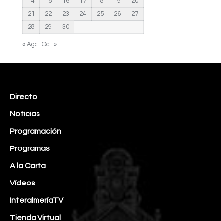
14
15
16
17
18
19
20
21
22
23
24
25
26
27
28
29
30
« Ago
Oct »
Directo
Noticias
Programación
Programas
A la Carta
Vídeos
InteralmeríaTV
Tienda Virtual